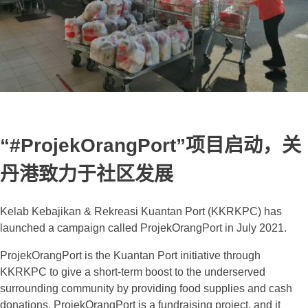
“#ProjekOrangPort”项目启动，关
丹港致力于社区发展
Kelab Kebajikan & Rekreasi Kuantan Port (KKRKPC) has
launched a campaign called ProjekOrangPort in July 2021.
ProjekOrangPort is the Kuantan Port initiative through
KKRKPC to give a short-term boost to the underserved
surrounding community by providing food supplies and cash
donations. ProjekOrangPort is a fundraising project, and it