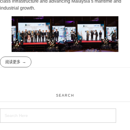
class infrastructure and advancing Malaysia’s maritime and
industrial growth.
阅读更多
SEARCH