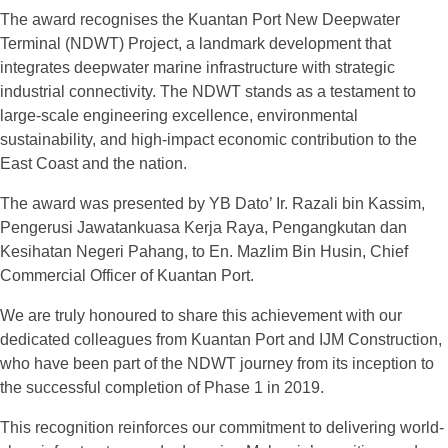
The award recognises the Kuantan Port New Deepwater
Terminal (NDWT) Project, a landmark development that
integrates deepwater marine infrastructure with strategic
industrial connectivity. The NDWT stands as a testament to
large-scale engineering excellence, environmental
sustainability, and high-impact economic contribution to the
East Coast and the nation.
The award was presented by YB Dato’ Ir. Razali bin Kassim,
Pengerusi Jawatankuasa Kerja Raya, Pengangkutan dan
Kesihatan Negeri Pahang, to En. Mazlim Bin Husin, Chief
Commercial Officer of Kuantan Port.
We are truly honoured to share this achievement with our
dedicated colleagues from Kuantan Port and IJM Construction,
who have been part of the NDWT journey from its inception to
the successful completion of Phase 1 in 2019.
This recognition reinforces our commitment to delivering world-