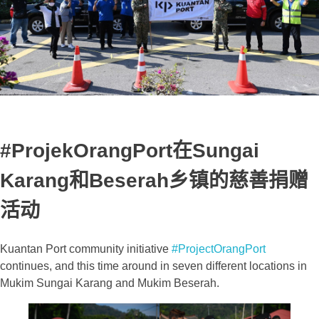
#ProjekOrangPort在Sungai
Karang和Beserah乡镇的慈善捐赠
活动
Kuantan Port community initiative
#ProjectOrangPort
continues, and this time around in seven different locations in
Mukim Sungai Karang and Mukim Beserah.